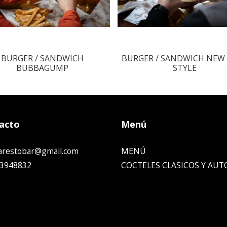
BURGER / SANDWICH
BURGER / SANDWICH NEW
BUBBAGUMP
STYLE
acto
Menú
carestobar@gmail.com
MENÚ
3948832
COCTELES CLASICOS Y AUT